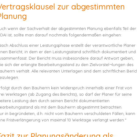
Vertragsklausel zur abgestimmten
Planung
uch wenn der Sachverhalt der abgestimmten Planung ebenfalls Teil der
OAI ist, sollte man darauf nochmals folgendermaßen eingehen:
Nach Abschluss einer Leistungsphase erstellt der verantwortliche Planer
inen Bericht, in dem er den Leistungsstand schriftlich dokumentiert und
usammenfasst. Der Bericht muss insbesondere darauf Antwort geben,
ie sich der erlangte Bearbeitungsstand zu den Zielvorstel¬lungen des
auherrn verhält. Alle relevanten Unterlagen sind dem schriftlichen Beric
eizulegen.
rfolgt durch den Bauherrn kein Widerspruch innerhalb einer Frist von
rei Werktagen (ab Zugang des Berichts), so darf der Planer für seine
eitere Leistung den durch seinen Bericht dokumentierten
earbeitungsstand als mit dem Bauherrn abgestimmt betrachten.
ur in begründeten, d.h. nicht vom Bauherrn verschuldeten Fällen, kann
ine Fristverlängerung von maximal 10 Werktage verlangt werden.“
Fazit zur Planungsänderung als