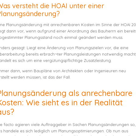
Was versteht die HOAI unter einer
Planungsänderung?
ine Planungsänderung mit anrechenbaren Kosten im Sinne der HOAI 20
iegt dann vor, wenn aufgrund einer Anordnung des Bauherrn ein bereit
bgestimmter Planungsstand noch einmal geändert werden muss.
nders gesagt: Liegt eine Änderung von Planungszielen vor, die eine
berarbeitung bereits erbrach¬ter Planungsleistungen notwendig macht
andelt es sich um eine vergütungspflichtige Zusatzleistung.
mmer dann, wenn Baupläne von Architekten oder Ingenieuren neu
rstellt werden müssen, ist das der Fall.
Planungsänderung als anrechenbare
Kosten: Wie sieht es in der Realität
aus?
e facto agieren viele Auftraggeber in Sachen Planungsänderungen so,
ls handele es sich lediglich um Planungsoptimierungen. Ob nun aus