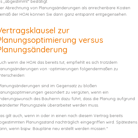
ls „abgestimmt“ bestätigt.
er Abrechnung von Planungsänderungen als anrechenbare Kosten
emäß der HOAI können Sie dann ganz entspannt entgegensehen.
Vertragsklausel zur
Planungsoptimierung versus
Planungsänderung
uch wenn die HOAI das bereits tut, empfiehlt es sich trotzdem
lanungsänderungen von -optimierungen folgendermaßen zu
nterscheiden:
Planungsänderungen sind im Gegensatz zu bloßen
lanungsoptimierungen gesondert zu vergüten, wenn ein
nderungswunsch des Bauherrn dazu führt, dass die Planung aufgrund
eänderter Planungsziele überarbeitet werden muss.
as gilt auch, wenn in oder in einen nach diesem Vertrag bereits
bgestimmten Planungsstand nachträglich eingegriffen wird. Spätestens
ann, wenn bspw. Baupläne neu erstellt werden müssen.“