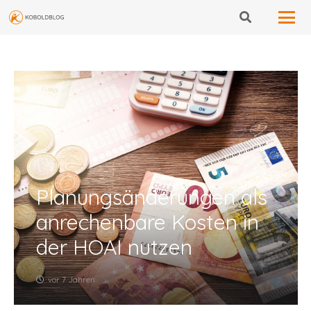
Planungsänderungen als
anrechenbare Kosten in
der HOAI nutzen
vor 7 Jahren