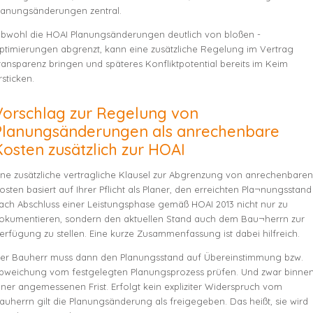
lanungsänderungen zentral.
bwohl die HOAI Planungsänderungen deutlich von bloßen -
ptimierungen abgrenzt, kann eine zusätzliche Regelung im Vertrag
ransparenz bringen und späteres Konfliktpotential bereits im Keim
rsticken.
Vorschlag zur Regelung von
Planungsänderungen als anrechenbare
Kosten zusätzlich zur HOAI
ine zusätzliche vertragliche Klausel zur Abgrenzung von anrechenbaren
osten basiert auf Ihrer Pflicht als Planer, den erreichten Pla¬nungsstand
ach Abschluss einer Leistungsphase gemäß HOAI 2013 nicht nur zu
okumentieren, sondern den aktuellen Stand auch dem Bau¬herrn zur
erfügung zu stellen. Eine kurze Zusammenfassung ist dabei hilfreich.
er Bauherr muss dann den Planungsstand auf Übereinstimmung bzw.
bweichung vom festgelegten Planungsprozess prüfen. Und zwar binne
iner angemessenen Frist. Erfolgt kein expliziter Widerspruch vom
auherrn gilt die Planungsänderung als freigegeben. Das heißt, sie wird