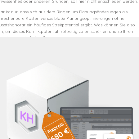
nwissenheit oder anderen Gründen, soll hier nicht entschieden werden.
lar ist nur, dass sich aus dem Ringen um Planungsänderungen als
nrechenbare Kosten versus bloße Planungsoptimierungen ohne
usatzhonorar ein häufiges Streitpotential ergibt. Was können Sie also
un, um dieses Konfliktpotential frühzeitig zu entschärfen und zu Ihren
unsten zu entscheiden?