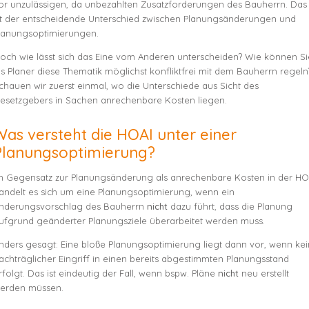
or unzulässigen, da unbezahlten Zusatzforderungen des Bauherrn. Das
st der entscheidende Unterschied zwischen Planungsänderungen und
lanungsoptimierungen.
och wie lässt sich das Eine vom Anderen unterscheiden? Wie können Si
ls Planer diese Thematik möglichst konfliktfrei mit dem Bauherrn regeln
chauen wir zuerst einmal, wo die Unterschiede aus Sicht des
esetzgebers in Sachen anrechenbare Kosten liegen.
Was versteht die HOAI unter einer
Planungsoptimierung?
m Gegensatz zur Planungsänderung als anrechenbare Kosten in der HO
andelt es sich um eine Planungsoptimierung, wenn ein
nderungsvorschlag des Bauherrn
nicht
dazu führt, dass die Planung
ufgrund geänderter Planungsziele überarbeitet werden muss.
nders gesagt: Eine bloße Planungsoptimierung liegt dann vor, wenn kei
achträglicher Eingriff in einen bereits abgestimmten Planungsstand
rfolgt. Das ist eindeutig der Fall, wenn bspw. Pläne
nicht
neu erstellt
erden müssen.