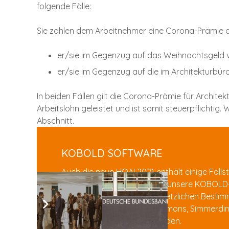
folgende Fälle:
Sie zahlen dem Arbeitnehmer eine Corona-Prämie 
er/sie im Gegenzug auf das Weihnachtsgeld v
er/sie im Gegenzug auf die im Architekturbür
In beiden Fällen gilt die Corona-Prämie für Archite
Arbeitslohn geleistet und ist somit steuerpflichtig.
Abschnitt.
KOBOLD SOFTWARE
Auch die neue HOAI 2021 enthält einige Fallst
Ingenieure. Hier helfen Ihnen unsere KOBOL
denn bspw. sind die alle gesetzlichen Besti
Teilleitungstabellen nach Siemons, Simmerding
und damit einfach anzuwenden.