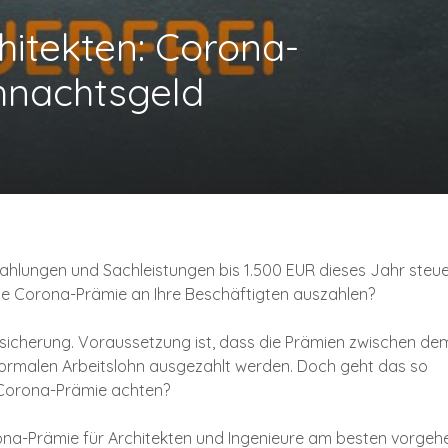
chitekten: Corona-
hnachtsgeld
ahlungen und Sachleistungen bis 1.500 EUR dieses Jahr steue
ne Corona-Prämie an Ihre Beschäftigten auszahlen?
rsicherung. Voraussetzung ist, dass die Prämien zwischen dem
ormalen Arbeitslohn ausgezahlt werden. Doch geht das so
 Corona-Prämie achten?
rona-Prämie für Architekten und Ingenieure am besten vorgeh