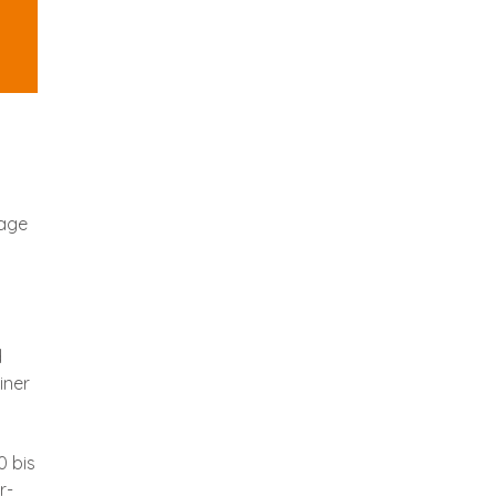
lage
d
iner
0 bis
r-