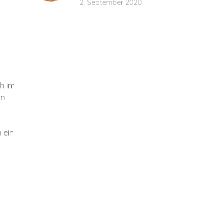
2. September 2020
ch im
hn
 ein