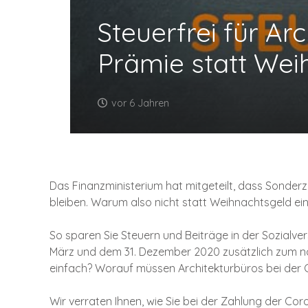
Steuerfrei für Ar
Prämie statt Wei
vor 6 Jahren
Das Finanzministerium hat mitgeteilt, dass Sonderz
bleiben. Warum also nicht statt Weihnachtsgeld ei
So sparen Sie Steuern und Beiträge in der Sozialve
März und dem 31. Dezember 2020 zusätzlich zum n
einfach? Worauf müssen Architekturbüros bei der
Wir verraten Ihnen, wie Sie bei der Zahlung der Co