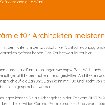
Software eine gute Wahl
Prämie für Architekten meistern
lt mit dem Kriterium der „Zusätzlichkeit“. Entscheidungsgrund
vertraglich gefasst haben. Das Zauberwort lautet hier:
nen Jahren alle Einmalzahlungen wie bspw. Boni, Weihnachts-
rbehalt gezahlt haben, haben Ihre angestellten Architekten un
 Anspruch auf die Zahlung. Dann kann mit Fug und Recht von e
rbeitslohn gesprochen werden.
gungen können Sie als Arbeitgeber in der Zeit vom 01.03.202
durch die freiwillige Corona-Prämie ersetzen. Und zwar steue