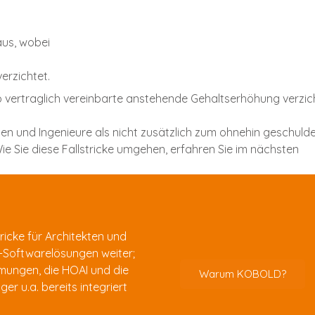
aus, wobei
erzichtet.
o vertraglich vereinbarte anstehende Gehaltserhöhung verzich
kten und Ingenieure als nicht zusätzlich zum ohnehin geschuld
 Wie Sie diese Fallstricke umgehen, erfahren Sie im nächsten
ricke für Architekten und
D-Softwarelösungen weiter;
mmungen, die HOAI und die
Warum KOBOLD?
er u.a. bereits integriert